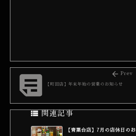


Prev
【町田店】年末年始の営業のお知らせ

関連記事
【青葉台店】7月の店休日の