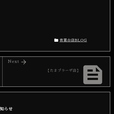

青葉台店BLOG

Next

【たまプラーザ店】
お知らせ