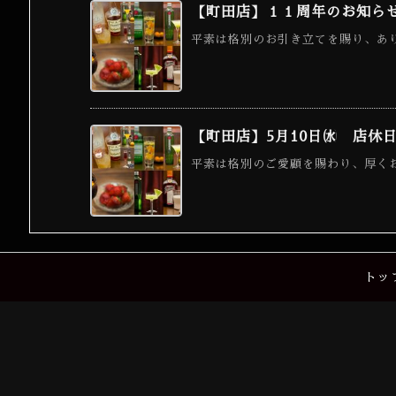
【町田店】１１周年のお知ら
平素は格別のお引き立てを賜り、あり
【町田店】5月10日㈬ 店休
平素は格別のご愛顧を賜わり、厚くお
トッ