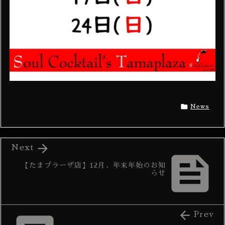

News

Next

【たまプラーザ店】12月、年末年始のお知
らせ

Prev