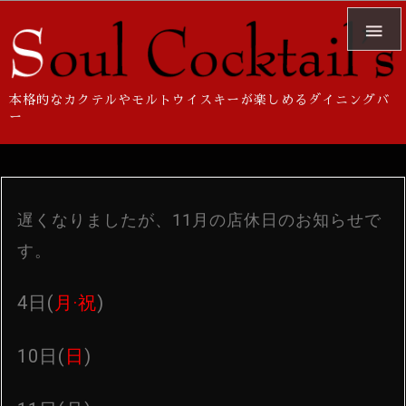

本格的なカクテルやモルトウイスキーが楽しめるダイニングバ
ー
遅くなりましたが、11月の店休日のお知らせで
す。
4日(
月·祝
)
10日(
日
)