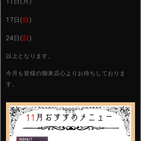
11日(月)
17日(
日
)
24日(
日
)
以上となります。
今月も皆様の御来店心よりお待ちしておりま
す。