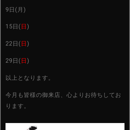
9日(月)
15日(
日
)
22日(
日
)
29日(
日
)
以上となります。
今月も皆様の御来店、心よりお待ちしてお
ります。