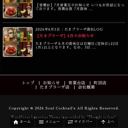
【青葉台】7月営業日のお知らせ いつもお世話になっ
ております。青葉台店 7月店休 ...
2026年6月1日
:
たまプラーザ店BLOG
【たまプラーザ】6月のお知らせ
たまプラーザ６月の店休日は日曜日(定休日)22日
(月)以上となります。なお、3日 ...
トップ
お知らせ
青葉台店
町田店
たまプラーザ店
会社概要
Copyright ©
2026
Soul Cocktail's
All Rights Reserved.
WordPress Luxeritas Theme is provided by "
Thought is free
".




メニュー
サイドバー
上へ
ホーム