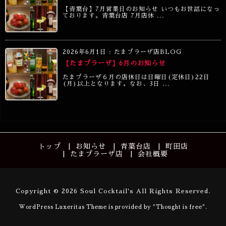
【青葉台】7月営業日のお知らせ いつもお世話になっ
ております。青葉台店 7月店休 ...
2026年6月1日
:
たまプラーザ店BLOG
【たまプラーザ】6月のお知らせ
たまプラーザ６月の店休日は日曜日(定休日)22日
(月)以上となります。なお、3日 ...
トップ
お知らせ
青葉台店
町田店
たまプラーザ店
会社概要
Copyright ©
2026
Soul Cocktail's
All Rights Reserved.
WordPress Luxeritas Theme is provided by "
Thought is free
".